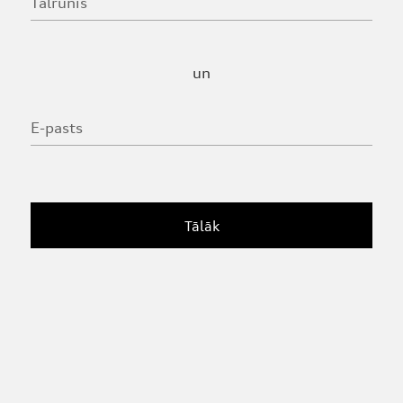
Tālrunis
un
E-pasts
Tālāk