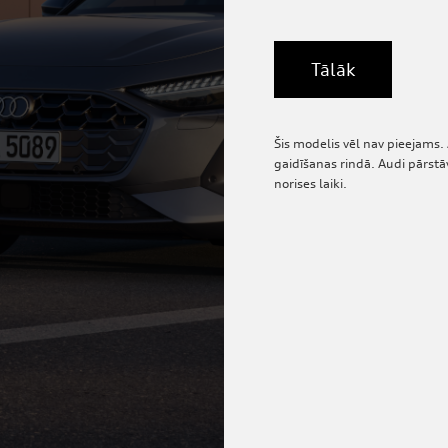
Tālāk
Šis modelis vēl nav pieejams.
gaidīšanas rindā. Audi pārstāv
norises laiki.