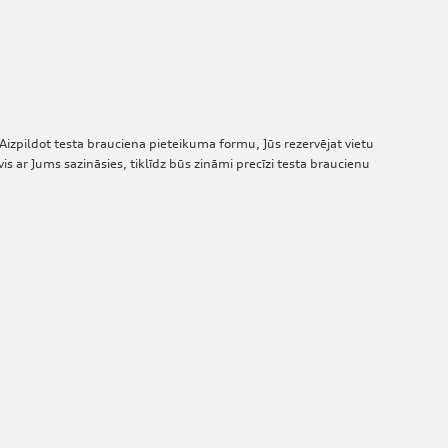
 Aizpildot testa brauciena pieteikuma formu, Jūs rezervējat vietu
is ar Jums sazināsies, tiklīdz būs zināmi precīzi testa braucienu